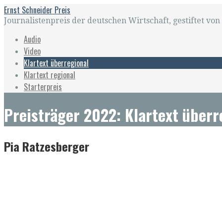
Zum
Ernst Schneider Preis
Inhalt
Journalistenpreis der deutschen Wirtschaft, gestiftet v
springen
Audio
Video
Klartext überregional
Klartext regional
Starterpreis
Preisträger 2022: Klartext überr
Pia Ratzesberger